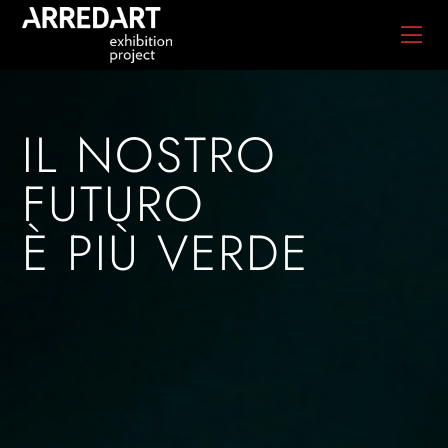
Salta
al
contenuto
IL NOSTRO
FUTURO
È PIÙ VERDE